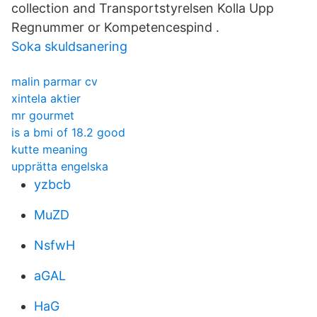
collection and Transportstyrelsen Kolla Upp
Regnummer or Kompetencespind .
Soka skuldsanering
malin parmar cv
xintela aktier
mr gourmet
is a bmi of 18.2 good
kutte meaning
upprätta engelska
yzbcb
MuZD
NsfwH
aGAL
HaG