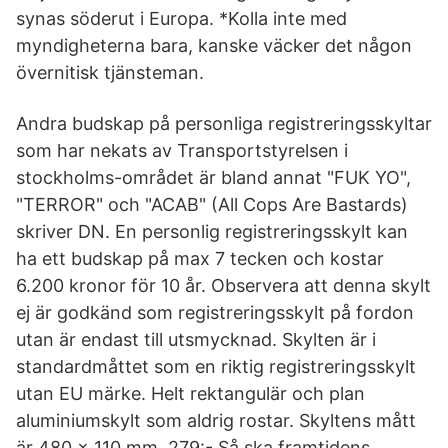
synas söderut i Europa. *Kolla inte med
myndigheterna bara, kanske väcker det någon
övernitisk tjänsteman.
Andra budskap på personliga registreringsskyltar
som har nekats av Transportstyrelsen i
stockholms-området är bland annat "FUK YO",
"TERROR" och "ACAB" (All Cops Are Bastards)
skriver DN. En personlig registreringsskylt kan
ha ett budskap på max 7 tecken och kostar
6.200 kronor för 10 år. Observera att denna skylt
ej är godkänd som registreringsskylt på fordon
utan är endast till utsmycknad. Skylten är i
standardmåttet som en riktig registreringsskylt
utan EU märke. Helt rektangulär och plan
aluminiumskylt som aldrig rostar. Skyltens mått
är 480 x 110 mm. 279:- Så ska framtidens