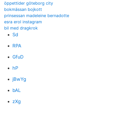
öppettider göteborg city
bokmässan bojkott
prinsessan madeleine bernadotte
esra erol instagram
bil med dragkrok
Sd
RPA
GfuD
hP
jBwYg
bAL
zXg