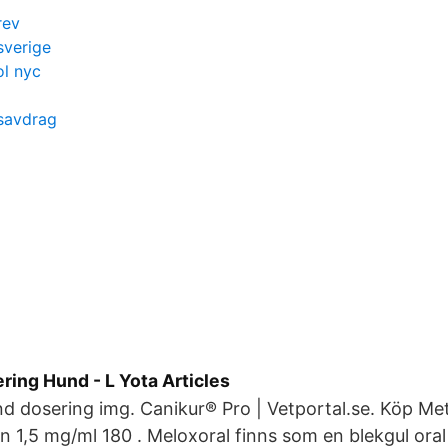
rev
sverige
l nyc
nsavdrag
ing Hund - L Yota Articles
d dosering img. Canikur® Pro | Vetportal.se. Köp M
n 1,5 mg/ml 180 . Meloxoral finns som en blekgul or