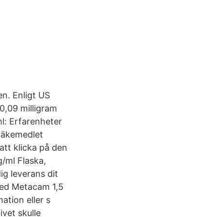
n. Enligt US
0,09 milligram
l: Erfarenheter
 läkemedlet
tt klicka på den
/ml Flaska,
g leverans dit
 med Metacam 1,5
ation eller s
vet skulle