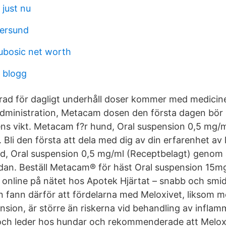
 just nu
tersund
ubosic net worth
a blogg
erad för dagligt underhåll doser kommer med medicine
ministration, Metacam dosen den första dagen bör 
ens vikt. Metacam f?r hund, Oral suspension 0,5 mg/m
 Bli den första att dela med dig av din erfarenhet av
, Oral suspension 0,5 mg/ml (Receptbelagt) genom a
an. Beställ Metacam® för häst Oral suspension 15mg
online på nätet hos Apotek Hjärtat – snabb och smidi
én fann därför att fördelarna med Meloxivet, liksom
sion, är större än riskerna vid behandling av inflamm
och leder hos hundar och rekommenderade att Meloxi