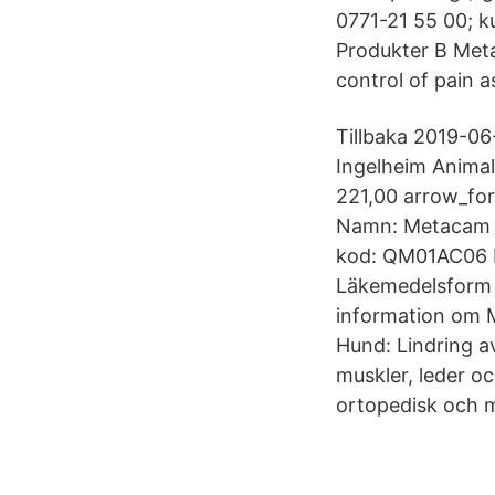
0771-21 55 00; k
Produkter B Meta
control of pain 
Tillbaka 2019-06
Ingelheim Animal H
221,00 arrow_fo
Namn: Metacam f
kod: QM01AC06 L
Läkemedelsform o
information om 
Hund: Lindring a
muskler, leder o
ortopedisk och m