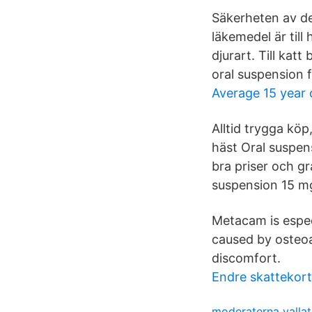
Säkerheten av de
läkemedel är till 
djurart. Till ka
oral suspension f
Average 15 year 
Alltid trygga köp
häst Oral suspens
bra priser och gr
suspension 15 mg/
Metacam is espec
caused by osteoa
discomfort.
Endre skattekort 
moderaterna vallat