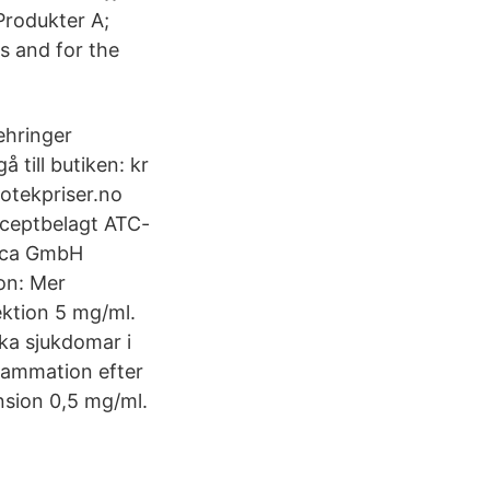
Produkter A;
s and for the
ehringer
å till butiken: kr
otekpriser.no
eceptbelagt ATC-
dica GmbH
on: Mer
ktion 5 mg/ml.
ka sjukdomar i
flammation efter
nsion 0,5 mg/ml.