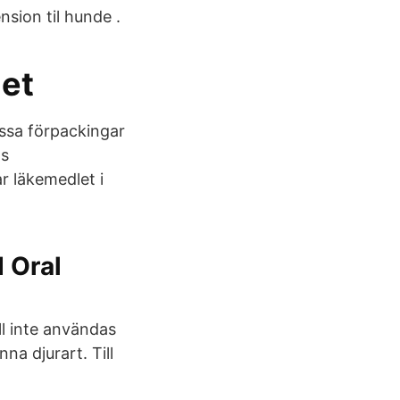
sion til hunde .
let
issa förpackingar
os
r läkemedlet i
 Oral
ll inte användas
enna djurart. Till