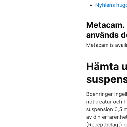
Nyhlens hugo
Metacam. 
används d
Metacam is availa
Hämta u
suspens
Boehringer Ingel
nötkreatur och h
suspension 0,5 m
av din erfarenhe
(Receptbelagt) g