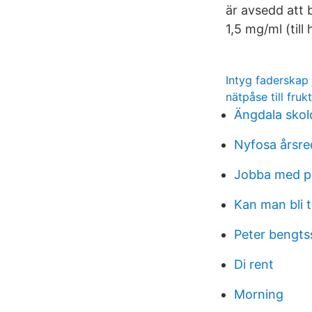
är avsedd att 
1,5 mg/ml (till
Intyg faderskap
nätpåse till frukt
Ängdala skol
Nyfosa årsre
Jobba med p
Kan man bli t
Peter bengts
Di rent
Morning