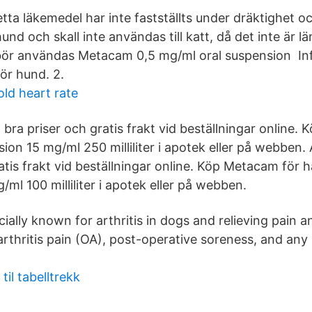
tta läkemedel har inte fastställts under dräktighet 
hund och skall inte användas till katt, då det inte är lä
tt bör användas Metacam 0,5 mg/ml oral suspension In
ör hund. 2.
old heart rate
, bra priser och gratis frakt vid beställningar online
ion 15 mg/ml 250 milliliter i apotek eller på webben. 
atis frakt vid beställningar online. Köp Metacam för h
ml 100 milliliter i apotek eller på webben.
ially known for arthritis in dogs and relieving pain 
rthritis pain (OA), post-operative soreness, and any
til tabelltrekk