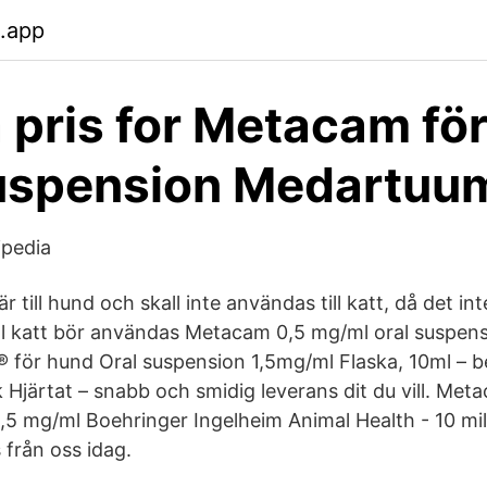
.app
 pris for Metacam fö
suspension Medartuu
ipedia
 till hund och skall inte användas till katt, då det inte 
ill katt bör användas Metacam 0,5 mg/ml oral suspensi
 för hund Oral suspension 1,5mg/ml Flaska, 10ml – 
 Hjärtat – snabb och smidig leverans dit du vill. Met
,5 mg/ml Boehringer Ingelheim Animal Health - 10 millil
s från oss idag.