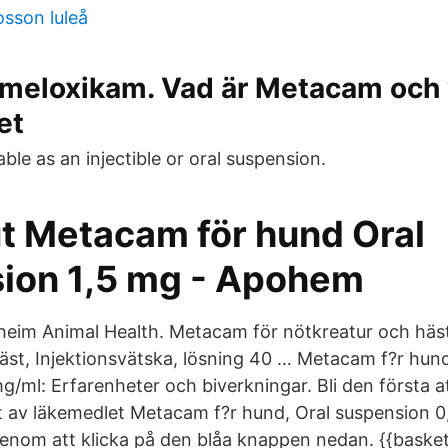
sson luleå
meloxikam. Vad är Metacam och
et
ble as an injectible or oral suspension.
t Metacam för hund Oral
ion 1,5 mg - Apohem
heim Animal Health. Metacam för nötkreatur och häs
äst, Injektionsvätska, lösning 40 … Metacam f?r hund
g/ml: Erfarenheter och biverkningar. Bli den första a
t av läkemedlet Metacam f?r hund, Oral suspension 
enom att klicka på den blåa knappen nedan. {{basket