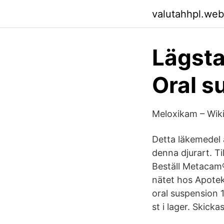
valutahhpl.web
Lägsta
Oral 
Meloxikam – Wik
Detta läkemedel är
denna djurart. T
Beställ Metacam®
nätet hos Apotek
oral suspension 1
st i lager. Skicka