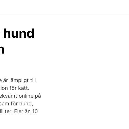
r hund
m
är lämpligt till
on för katt.
bekvämt online på
acam för hund,
iter. Fler än 10