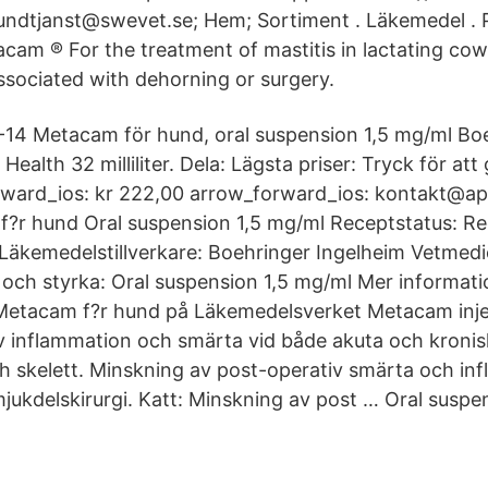
undtjanst@swevet.se; Hem; Sortiment . Läkemedel . 
cam ® For the treatment of mastitis in lactating cow
associated with dehorning or surgery.
-14 Metacam för hund, oral suspension 1,5 mg/ml Bo
ealth 32 milliliter. Dela: Lägsta priser: Tryck för att g
rward_ios: kr 222,00 arrow_forward_ios: kontakt@ap
?r hund Oral suspension 1,5 mg/ml Receptstatus: R
äkemedelstillverkare: Boehringer Ingelheim Vetme
ch styrka: Oral suspension 1,5 mg/ml Mer informati
Metacam f?r hund på Läkemedelsverket Metacam inje
v inflammation och smärta vid både akuta och kronis
ch skelett. Minskning av post-operativ smärta och in
jukdelskirurgi. Katt: Minskning av post … Oral suspe