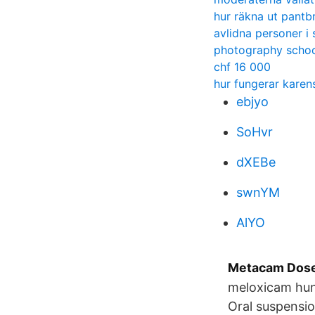
hur räkna ut pantb
avlidna personer i 
photography schoo
chf 16 000
hur fungerar kare
ebjyo
SoHvr
dXEBe
swnYM
AlYO
Metacam Doser
meloxicam hun
Oral suspensio