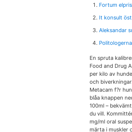
Fortum elpris
It konsult ös
Aleksandar s
Politologern
En spruta kalibr
Food and Drug Ad
per kilo av hund
och biverkningar.
Metacam f?r hund
blåa knappen ned
100ml – bekvämt 
du vill. Kommitt
mg/ml oral suspen
märta i muskler 