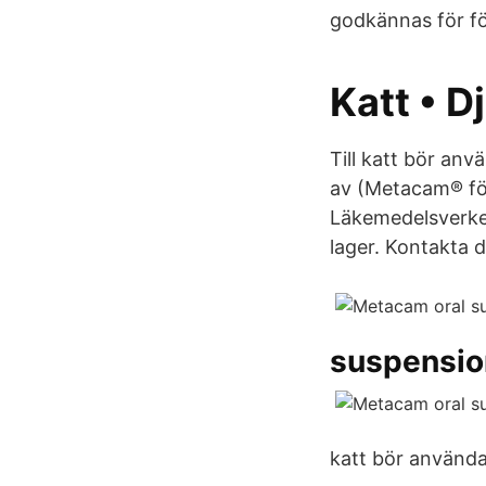
godkännas för för
Katt • D
Till katt bör an
av (Metacam® för
Läkemedelsverket.
lager. Kontakta d
suspension
katt bör använda