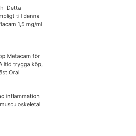
och Detta
mpligt till denna
flacam 1,5 mg/ml
. Köp Metacam för
Alltid trygga köp,
äst Oral
and inflammation
 musculoskeletal