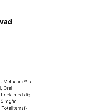
 vad
t. Metacam ® för
, Oral
tt dela med dig
0,5 mg/ml
.TotalItems}}