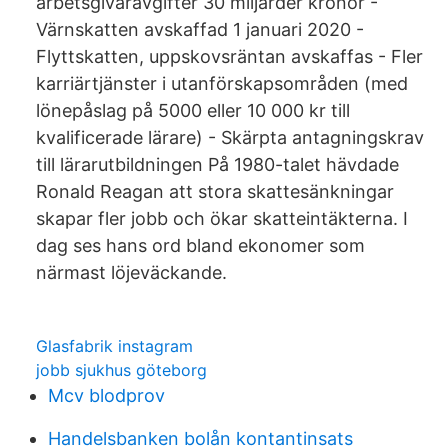
arbetsgivaravgifter 30 miljarder kronor -
Värnskatten avskaffad 1 januari 2020 -
Flyttskatten, uppskovsräntan avskaffas - Fler
karriärtjänster i utanförskapsområden (med
lönepåslag på 5000 eller 10 000 kr till
kvalificerade lärare) - Skärpta antagningskrav
till lärarutbildningen På 1980-talet hävdade
Ronald Reagan att stora skattesänkningar
skapar fler jobb och ökar skatteintäkterna. I
dag ses hans ord bland ekonomer som
närmast löjeväckande.
Glasfabrik instagram
jobb sjukhus göteborg
Mcv blodprov
Handelsbanken bolån kontantinsats