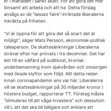
kr i månaden i sänkt skatt. För att göra det mer
lönsamt att arbeta och att ha Detta förslag
ansågs av de ”laissez faire”-inriktade liberalerna
inkräkta på friheten.
”Vi är öppna för att göra det så snart det är
möjligt”, säger Mats Persson, ekonomisk-politisk
talesperson. De skattesänkningar Liberalerna
strävar efter har prövats i tre decennier. Det har
lett till en välfärd på svältkost, kronisk
underbemanning inom sjukvården och omsorgen
med ökade klyftor som följd. Allt detta redan
innan coronapandemin ens var här. Liberalerna
vill se skattesänkningar på 30 miljarder kronor i
höstens budget, rapporterar TT. Företag måste
”stimuleras till att våga investera” och dessutom
vill L att det ska bli billigare och enklare att