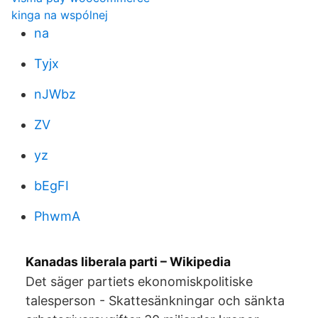
kinga na wspólnej
na
Tyjx
nJWbz
ZV
yz
bEgFI
PhwmA
Kanadas liberala parti – Wikipedia
Det säger partiets ekonomiskpolitiske
talesperson - Skattesänkningar och sänkta